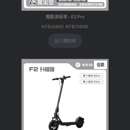
電動滑板車 - E2 Pro
原
目
NT$
22800
NT$
17600
始
前
加入購物車
價
價
格：
格：
NT$22800。
NT$17600。
特
促銷
價
商
品