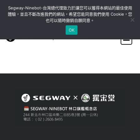
Skip
Segway-Ninebot-台灣總代理致力於讓您可以獲得本網站的最佳使用
to
體驗，並且不斷改進我們的網站，希望您能同意我們使用 Cookie，您
content
也可以隨時撤銷自願同意。
OK
SEGWAY 簡化人和物
的移動，讓生活更加
便捷，產品包含平衡
車、滑板車、機器
人、平衡輪、卡丁車
等，應用于創新短交
通出行，機器人，酷
玩娛樂等領域，滿足
多元化和個性化需
求。