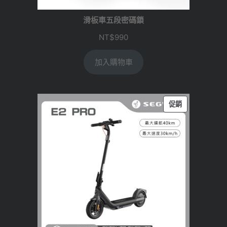
滑板車五段密碼鎖
NT$
990
加入購物車
特
促銷
價
商
品