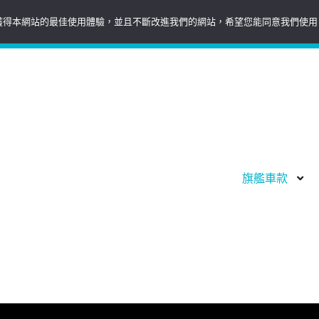
您可以獲得本網站的最佳使用體驗，並且不斷改進我們的網站，希望您能同意我們使用 
244 新北市林口區南勢二街85巷3號
S
H
旗艦車款
和物的移動，讓生活更加便捷，產品包含平衡車、滑板車、機器人、平
h
i
化需求。
o
d
w
e
旗
旗
艦
艦
車
車
款
款
s
s
u
u