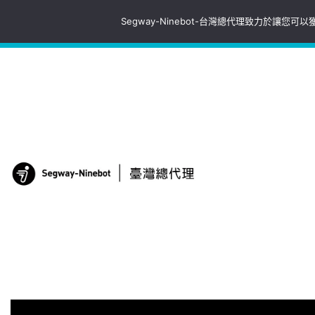
Skip
Segway-Ninebot-台灣總代理致力於讓
to
每日，11:00 ~ 20:00，周一公休
(02)2606-8495
content
SEGWAY 簡化人
域，滿足多元化和個性