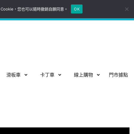
Cookie，您也可以隨時撤銷自願同意。
OK
Google 地圖導航
P
S
H
S
H
S
H
滑板車
卡丁車
線上購物
門市據點
衡輪、卡丁車等，應用于創新短交通出行，機器人，酷玩娛樂等領
r
h
i
h
i
h
i
i
o
d
o
d
o
d
m
w
e
w
e
w
e
a
滑
滑
卡
卡
線
線
r
板
板
丁
丁
上
上
y
車
車
車
車
購
購
M
s
s
s
s
物
物
e
u
u
u
u
s
s
n
b
b
b
b
u
u