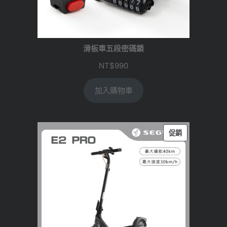
滑板車五段密碼鎖
NT$
990
加入購物車
特
促銷
價
商
品