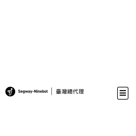
Skip
to
content
SEGWAY 簡化人和物
的移動，讓生活更加
便捷，產品包含平衡
車、滑板車、機器
人、平衡輪、卡丁車
等，應用于創新短交
通出行，機器人，酷
玩娛樂等領域，滿足