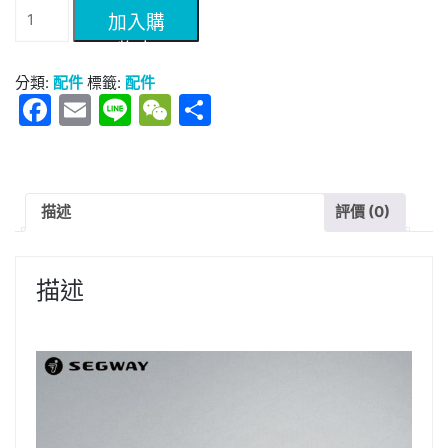
防
加入購
水
物車
滑
板
分類:
配件
標籤:
配件
車
Facebook
Email
Line
WeChat
分
快
享
拆
掛
包
數
描述
評價 (0)
量
描述