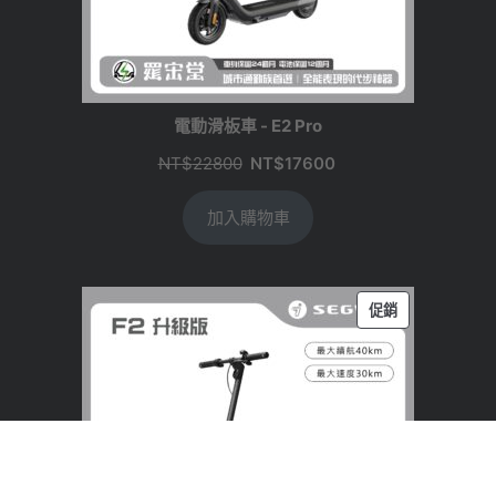
電動滑板車 - E2 Pro
原
目
NT$
22800
NT$
17600
始
前
加入購物車
價
價
格：
格：
NT$22800。
NT$17600。
特
促銷
價
商
品