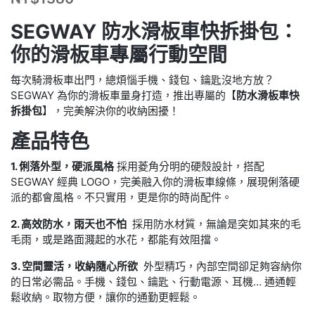
SEGWAY 防水滑板車快拆掛包：
你的滑板車專屬行動空間
每次騎滑板車出門，總煩惱手機、錢包、鑰匙沒地方放？
SEGWAY 為你的滑板車量身打造，推出專屬的【
防水滑板車快
拆掛包
】，完美解決你的收納困擾！
產品特色
1. 俐落外型，硬派風格
採用菱角分明的硬殼設計，搭配
SEGWAY 經典 LOGO，完美融入你的滑板車線條，展現俐落硬
派的都會風格。不只實用，更是你的時尚配件。
2. 高效防水，雨天也不怕
採用防水材質，無論是突如其來的毛
毛雨，或是路面濺起的水花，都能有效阻擋。
3. 空間靈活，收納隨心所欲
外型精巧，內部空間卻足夠容納你
的日常必需品。手機、錢包、鑰匙、行動電源、耳機… 通通輕
鬆收納。取物方便，讓你的通勤更輕鬆。