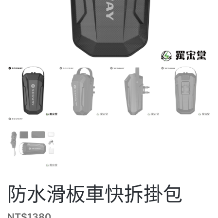
防水滑板車快拆掛包
NT$
1380